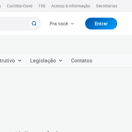
a
Curitiba-Ouve
156
Acesso à informação
Secretarias
Pra você
Entrar
trutivo
Legislação
Contatos