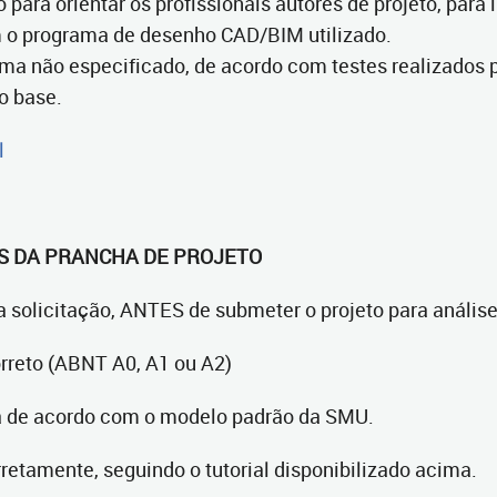
do para orientar os profissionais autores de projeto, par
 o programa de desenho CAD/BIM utilizado.
ama não especificado, de acordo com testes realizados p
o base.
l
ES DA PRANCHA DE PROJETO
a solicitação, ANTES de submeter o projeto para análise,
orreto (ABNT A0, A1 ou A2)
á de acordo com o modelo padrão da SMU.
rretamente, seguindo o tutorial disponibilizado acima.