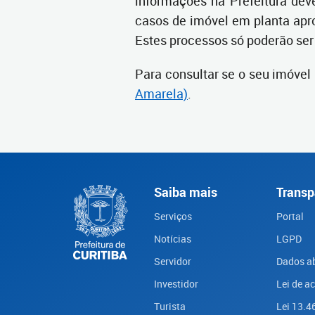
informações na Prefeitura dev
casos de imóvel em planta ap
Estes processos só poderão ser 
Para consultar se o seu imóvel
Amarela)
.
Saiba mais
Transp
Serviços
Portal
Notícias
LGPD
Servidor
Dados a
Investidor
Lei de a
Turista
Lei 13.4