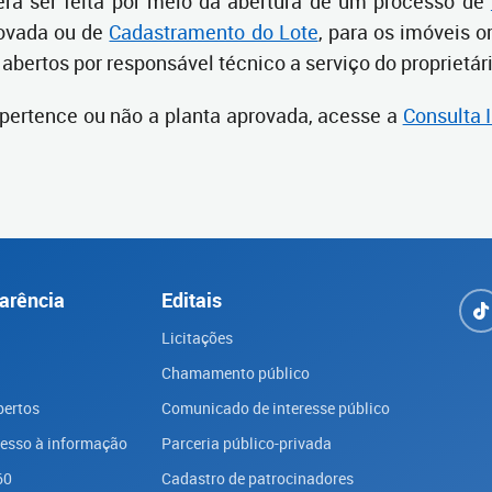
erá ser feita por meio da abertura de um processo de
rovada ou de
Cadastramento do Lote
, para os imóveis o
abertos por responsável técnico a serviço do proprietár
 pertence ou não a planta aprovada, acesse a
Consulta 
arência
Editais
Licitações
Chamamento público
bertos
Comunicado de interesse público
cesso à informação
Parceria público-privada
60
Cadastro de patrocinadores