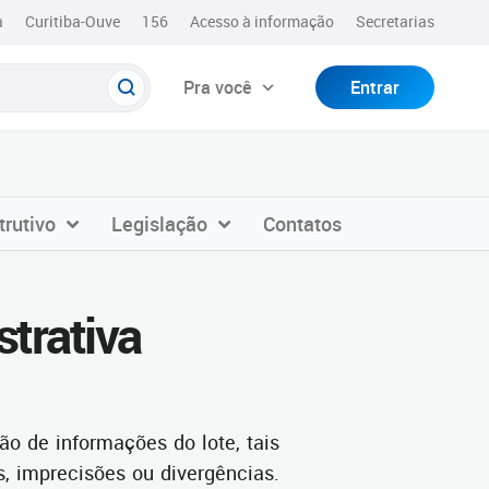
a
Curitiba-Ouve
156
Acesso à informação
Secretarias
Pra você
Entrar
trutivo
Legislação
Contatos
strativa
ão de informações do lote, tais
, imprecisões ou divergências.